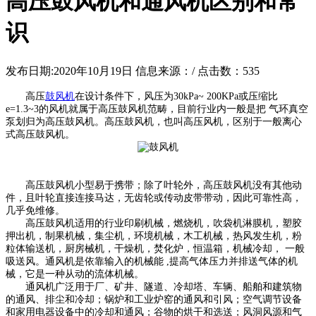
高压鼓风机和通风机区别和常
识
发布日期:2020年10月19日
信息来源：/
点击数：
535
高压
鼓风机
在设计条件下，风压为30kPa~ 200KPa或压缩比
e=1.3~3的风机就属于高压鼓风机范畴，目前行业内一般是把 气环真空
泵划归为高压鼓风机。高压鼓风机，也叫高压风机，区别于一般离心
式高压鼓风机。
高压鼓风机小型易于携带；除了叶轮外，高压鼓风机没有其他动
件，且叶轮直接连接马达，无齿轮或传动皮带带动，因此可靠性高，
几乎免维修。
高压鼓风机适用的行业印刷机械，燃烧机，吹袋机淋膜机，塑胶
押出机，制果机械，集尘机，环境机械，木工机械，热风发生机，粉
粒体输送机，厨房械机，干燥机，焚化炉，恒温箱，机械冷却， 一般
吸送风。通风机是依靠输入的机械能 ,提高气体压力并排送气体的机
械，它是一种从动的流体机械。
通风机广泛用于厂、矿井、隧道、冷却塔、车辆、船舶和建筑物
的通风、排尘和冷却；锅炉和工业炉窑的通风和引风；空气调节设备
和家用电器设备中的冷却和通风；谷物的烘干和选送；风洞风源和气