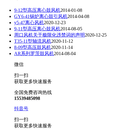
9-12型高压离心鼓风机
2014-01-08
GY6-41锅炉离心鼓引风机
2014-04-08
y5-47离心风机
2020-12-23
9-11型高压离心鼓风机
2014-08-05
周口风机关于极限化违禁词的声明
2020-12-25
T35-11型轴流风机
2020-11-12
8-09型高压鼓风机
2020-11-14
AR系列罗茨鼓风机
2014-08-04
微信
扫一扫
获取更多快速服务
全国免费咨询热线
15539485098
抖音号
扫一扫
获取更多快速服务