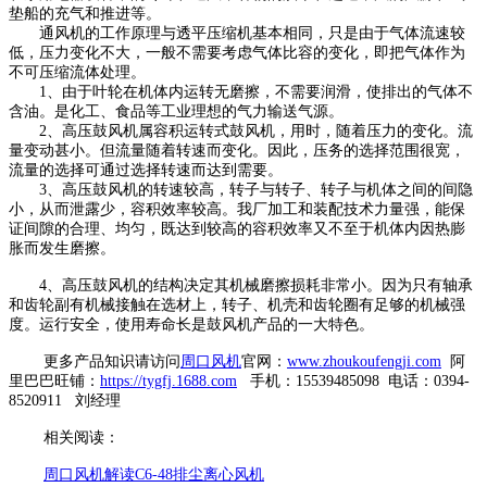
垫船的充气和推进等。
通风机的工作原理与透平压缩机基本相同，只是由于气体流速较
低，压力变化不大，一般不需要考虑气体比容的变化，即把气体作为
不可压缩流体处理。
1、由于叶轮在机体内运转无磨擦，不需要润滑，使排出的气体不
含油。是化工、食品等工业理想的气力输送气源。
2、高压鼓风机属容积运转式鼓风机，用时，随着压力的变化。流
量变动甚小。但流量随着转速而变化。因此，压务的选择范围很宽，
流量的选择可通过选择转速而达到需要。
3、高压鼓风机的转速较高，转子与转子、转子与机体之间的间隐
小，从而泄露少，容积效率较高。我厂加工和装配技术力量强，能保
证间隙的合理、均匀，既达到较高的容积效率又不至于机体内因热膨
胀而发生磨擦。
4、高压鼓风机的结构决定其机械磨擦损耗非常小。因为只有轴承
和齿轮副有机械接触在选材上，转子、机壳和齿轮圈有足够的机械强
度。运行安全，使用寿命长是鼓风机产品的一大特色。
更多产品知识请访问
周口风机
官网：
www.zhoukoufengji.com
阿
里巴巴旺铺：
https://tygfj.1688.com
手机：15539485098 电话：0394-
8520911 刘经理
相关阅读：
周口风机解读C6-48排尘离心风机