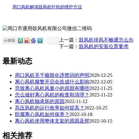
周口风机解读鼓风机叶轮的维护方法
上一篇：
鼓风机排风不畅通怎么办
下一篇：
鼓风机的安装位置要求
最新动态
周口风机关于极限化违禁词的声明
2020-12-25
离心风机频繁开启会造成什么影响
2022-12-05
导致离心风机风量小的原因有哪些
2022-11-25
怎么做好离心风机的检查和清理？
2022-11-22
离心风机轴承坏的原因
2022-11-12
高压风机的运行效率如何提高？
2022-10-25
防腐离心风机如何保养？
2022-10-18
离心风机使用整体支架的原因及焊
2022-10-15
相关推荐