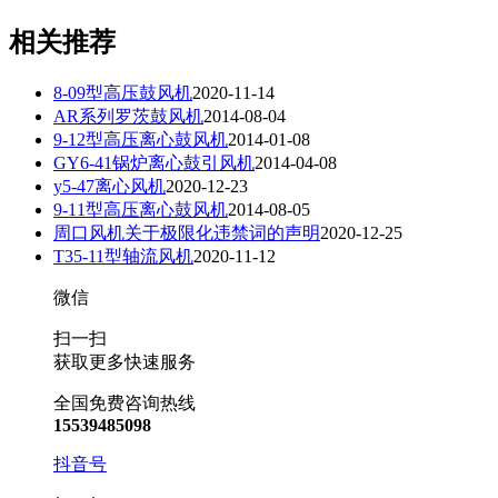
相关推荐
8-09型高压鼓风机
2020-11-14
AR系列罗茨鼓风机
2014-08-04
9-12型高压离心鼓风机
2014-01-08
GY6-41锅炉离心鼓引风机
2014-04-08
y5-47离心风机
2020-12-23
9-11型高压离心鼓风机
2014-08-05
周口风机关于极限化违禁词的声明
2020-12-25
T35-11型轴流风机
2020-11-12
微信
扫一扫
获取更多快速服务
全国免费咨询热线
15539485098
抖音号