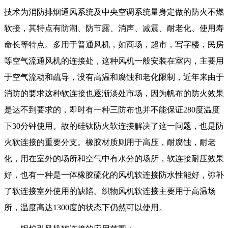
技术为消防排烟通风系统及中央空调系统量身定做的防火不燃
软接，其特点有防潮、防节露、消声、减震、耐老化、使用寿
命长等特点。多用于普通风机，如商场，超市，写字楼，民房
等空气流通风机的连接处，这种风机一般安装在室内，主要用
于空气流动和疏导，没有高温和腐蚀和老化限制，近年来由于
消防的要求这种软连接也逐渐淡处市场，因为帆布的防火效果
是达不到要求的，即时有一种三防布也并不能保证280度温度
下30分钟使用。故的硅钛防火软连接解决了这一问题，也是防
火软连接的重要分支。橡胶材质则用于高压，耐腐蚀，耐老
化，用在室外的场所和空气中有水分的场所，软连接耐压效果
好，也有一种是一体橡胶硫化的风机软连接防水性能好，弥补
了软连接室外使用的缺陷。织物风机软连接主要用于高温场
所，温度高达1300度的状态下仍然可以使用。