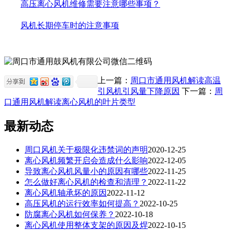
高压离心风机维修需要注意哪些事项？
风机长期停车时的注意事项
上一篇：
周口市通用风机解读高温
引风机引风量下降原因
下一篇：
周
口通用风机解读离心风机的叶片类型
最新动态
周口风机关于极限化违禁词的声明
2020-12-25
离心风机频繁开启会造成什么影响
2022-12-05
导致离心风机风量小的原因有哪些
2022-11-25
怎么做好离心风机的检查和清理？
2022-11-22
离心风机轴承坏的原因
2022-11-12
高压风机的运行效率如何提高？
2022-10-25
防腐离心风机如何保养？
2022-10-18
离心风机使用整体支架的原因及焊
2022-10-15