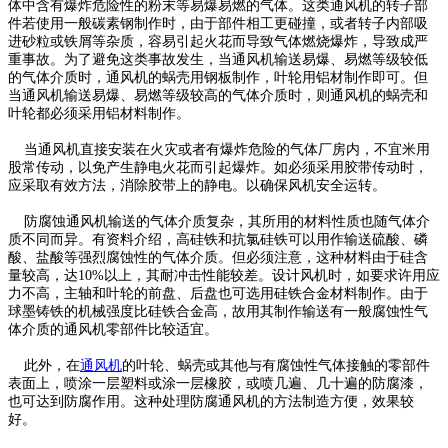
体中含有爆炸危险性的粉末等易爆易燃的气体。这类通风机的转子部
件若使用一般碳素钢制作时，由于部件相工更碰撞，或者转子内部吸
进砂粒或铁屑等杂质，容易引起火花而导致气体燃烧爆炸，导致成严
重事故。为了避免这类事故发生，当通风机输送易爆、易燃等级较低
的气体介质时，通风机的蜗壳用钢板制作，叶轮用铝材制作即可。但
当通风机输送易爆、易燃等级较高的气体介质时，则通风机的蜗壳和
叶轮都必须采用铝材料制作。
当通风机直接安装在火灾或者有爆炸危险的气体厂房内，不宜米用
股常传动，以免产生静电火花而引起爆炸。如必须采用胶带传动时，
应采取有效方法，消除胶带上的静电。以确保风机安全运转。
防腐蚀通风机输送的气体介质复杂，其所用的材料性质也随气体介
质不同而异。有资料介绍，高硅铁和抗氯硅铁可以用作输送硫酸、磷
酸、盐酸等强烈腐蚀性的气体介质。但必须注意，这种材料由于硅含
量较高，达10%以上，其耐冲击性能较差。设计风机时，如要求许用应
力不高，主轴和叶轮的前盘、后盘也可选用硅铁合金材料制作。由于
球墨铸铁的机械强度比硅铁合金高，故用其制作输送有一般腐蚀性气
体介质的通风机零部件比较适宜。
此外，在
通风机
的叶轮、蜗壳或其他与有腐蚀性气体接触的零部件
表面上，喷涂一层塑料或涂一层橡胶，或喷几遍、几十遍的防腐漆，
也可达到防腐作用。这种处理防腐通风机的方法制造方便，效果较
好。