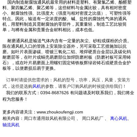
国内制造耐腐蚀通风机最常用的材料是塑料。有聚氯乙烯、酚醛塑
料、聚四氟乙烯、聚乙烯等，这些材料与金属比较，具有相对密度
小、耐腐蚀性强、比强度大（强度与相对密度之比值）、可塑性强等
特点。因此，输送有一定浓度的酸、碱、盐性的腐蚀性气体的通风
机，用塑料制造其需耐腐蚀的零部件，其重量轻，制造工艺比较筒
单，与稀有金属和贵重合金材料相比，成本也低。
耐磨通风机是输送气体内含有一定量的灰尘、砂粒或煤粉的介质。
陈在通风机入口的管路上安装除尘器外，另可采取工艺措施加以抗
磨。如叶片表面渗碳、喷镀三氧化二铝、堆焊硬质台金层以及碳化钨
耐磨层等，在叶片或蜗壳易磨部位加焊防磨村板（防磨衬板可采用铸
石），或在叶片易磨面上用螺钉固定铸铁板辉绿岩铸石或硬质合金护
板等，以便磨损后易于更换。
订单时请提供您需求的：风机的型号，功率，风压，风量，安装方
式，这些是选购
风机
的参数，请客户订购风机的时候提供给我们！
我们的联系方式：0394-8687626 有问题请及时联系我们，我们将全
程为您服务！
更多内容请关注：www.zhoukoufengji.com
相关内容：
周口市通用鼓风机有限公司
、
周口风机厂
、
离心风机
、
轴流风机