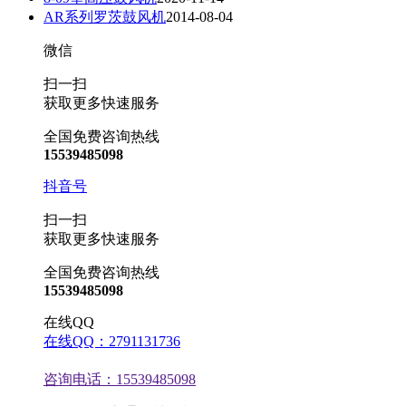
AR系列罗茨鼓风机
2014-08-04
微信
扫一扫
获取更多快速服务
全国免费咨询热线
15539485098
抖音号
扫一扫
获取更多快速服务
全国免费咨询热线
15539485098
在线QQ
在线QQ：2791131736
咨询电话
咨询电话：15539485098